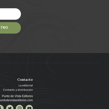
STRO
Contacto
La editorial
Contacto y distribución
Punto de Vista Editores
untodevistaeditores.com