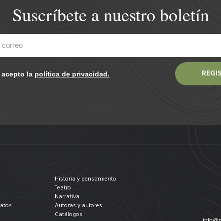
Suscríbete a nuestro boletín
REGI
y acepto la
política de privacidad.
Historia y pensamiento
Teatro
Narrativa
datos
Autoras y autores
Catálogos
info@p