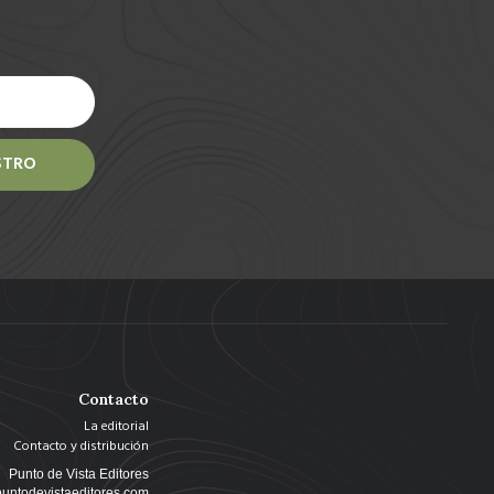
STRO
Contacto
La editorial
Contacto y distribución
Punto de Vista Editores
untodevistaeditores.com