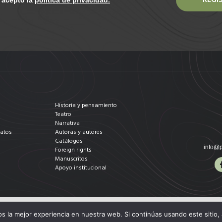
y acepto la
política de privacidad.
Historia y pensamiento
Teatro
Narrativa
datos
Autoras y autores
Catálogos
info@p
Foreign rights
Manuscritos
Apoyo institucional
 la mejor experiencia en nuestra web. Si continúas usando este sitio,