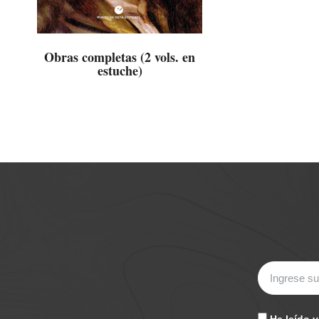
Obras completas (2 vols. en
estuche)