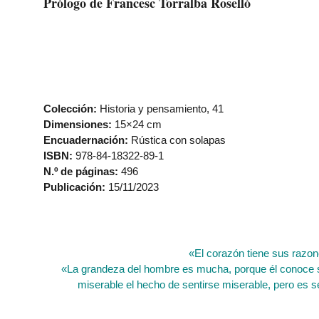
Prólogo de Francesc Torralba Roselló
Colección:
Historia y pensamiento, 41
Dimensiones:
15×24 cm
Encuadernación:
Rústica con solapas
ISBN:
978-84-18322-89-1
N.º de páginas:
496
Publicación:
15/11/2023
«El corazón tiene sus razon
«La grandeza del hombre es mucha, porque él conoce 
miserable el hecho de sentirse
miserable, pero es s