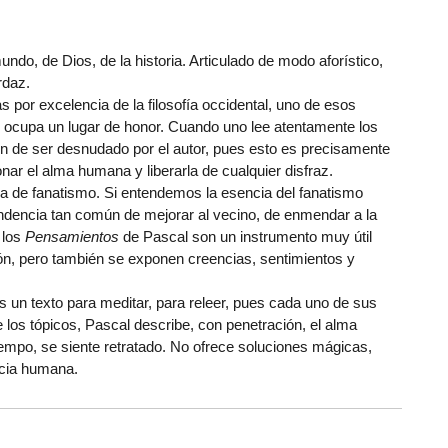
do, de Dios, de la historia. Articulado de modo aforístico,
rdaz.
 por excelencia de la filosofía occidental, uno de esos
l, ocupa un lugar de honor. Cuando uno lee atentamente los
ón de ser desnudado por el autor, pues esto es precisamente
nar el alma humana y liberarla de cualquier disfraz.
ma de fanatismo. Si entendemos la esencia del fanatismo
ndencia tan común de mejorar al vecino, de enmendar a la
 los
Pensamientos
de Pascal son un instrumento muy útil
razón, pero también se exponen creencias, sentimientos y
Es un texto para meditar, para releer, pues cada uno de sus
 los tópicos, Pascal describe, con penetración, el alma
tiempo, se siente retratado. No ofrece soluciones mágicas,
ncia humana.