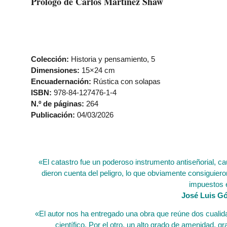
Prólogo de Carlos Martínez Shaw
Colección:
Historia y pensamiento, 5
Dimensiones:
15×24 cm
Encuadernación:
Rústica con solapas
ISBN:
978-84-127476-1-4
N.º de páginas:
264
Publicación:
04/03/2026
«El catastro fue un poderoso instrumento antiseñorial, ca
dieron cuenta del peligro, lo que obviamente consiguie
impuestos 
José Luis G
«El autor nos ha entregado una obra que reúne dos cualidad
científico. Por el otro, un alto grado de amenidad, g