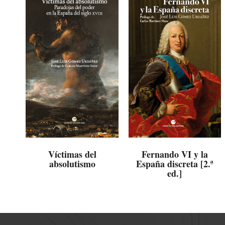
Víctimas del
Fernando VI y la
absolutismo
España discreta [2.ª
ed.]