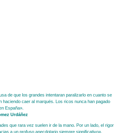
usa de que los grandes intentaran paralizarlo en cuanto se
ron haciendo caer al marqués. Los ricos nunca han pagado
en España».
ómez Urdáñez
es que rara vez suelen ir de la mano. Por un lado, el rigor
racias a un profuso anecdotario siempre significativo».