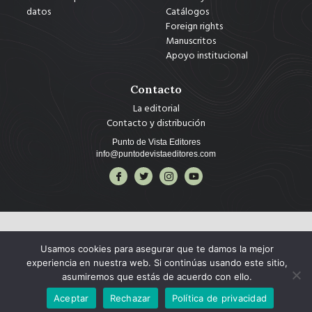
datos
Catálogos
Foreign rights
Manuscritos
Apoyo institucional
Contacto
La editorial
Contacto y distribución
Punto de Vista Editores
info@puntodevistaeditores.com
Usamos cookies para asegurar que te damos la mejor
experiencia en nuestra web. Si continúas usando este sitio,
asumiremos que estás de acuerdo con ello.
Copyright © 2025 Punto de Vista Editores, todos los derechos reservados.
Aceptar
Rechazar
Política de privacidad