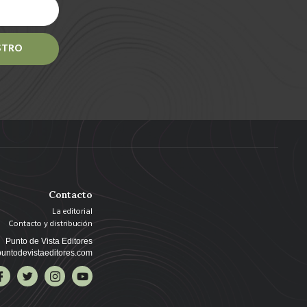
STRO
Contacto
La editorial
Contacto y distribución
Punto de Vista Editores
untodevistaeditores.com