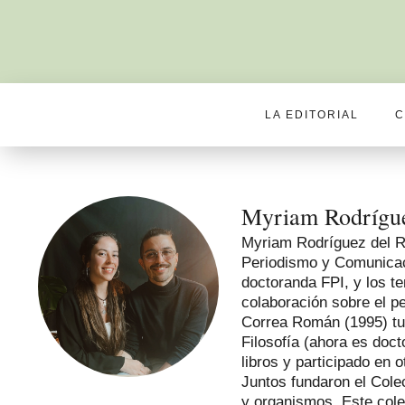
LA EDITORIAL
C
Myriam Rodrígue
Myriam Rodríguez del Re
Periodismo y Comunicaci
doctoranda FPI, y los te
colaboración sobre el pe
Correa Román (1995) tuv
Filosofía (ahora es doc
libros y participado en o
Juntos fundaron el Colec
y organismos. Este cole