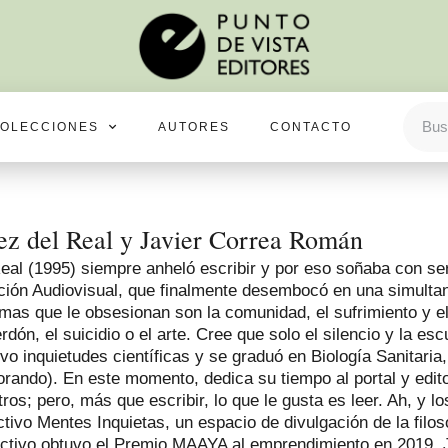
OLECCIONES
AUTORES
CONTACTO
z del Real y Javier Correa Román
al (1995) siempre anheló escribir y por eso soñaba con ser 
ón Audiovisual, que finalmente desembocó en una simultane
mas que le obsesionan son la comunidad, el sufrimiento y el
rdón, el suicidio o el arte. Cree que solo el silencio y la e
o inquietudes científicas y se graduó en Biología Sanitari
torando). En este momento, dedica su tiempo al portal y edi
tros; pero, más que escribir, lo que le gusta es leer. Ah, y lo
tivo Mentes Inquietas, un espacio de divulgación de la filoso
ctivo obtuvo el Premio MAAYA al emprendimiento en 2019. J