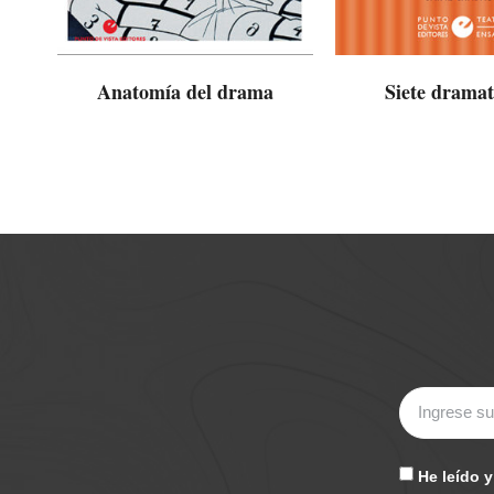
Anatomía del drama
Siete drama
He leído 