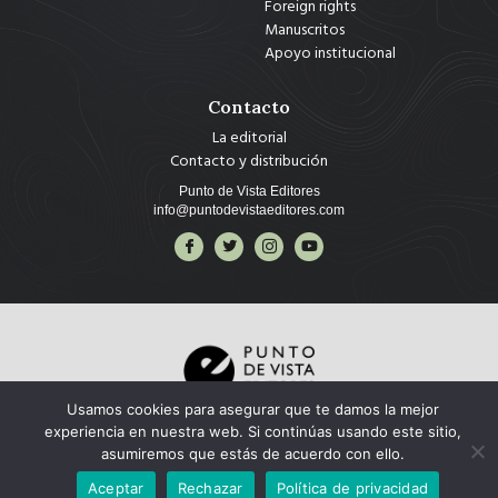
Foreign rights
Manuscritos
Apoyo institucional
Contacto
La editorial
Contacto y distribución
Punto de Vista Editores
info@puntodevistaeditores.com
Usamos cookies para asegurar que te damos la mejor
Copyright © 2025 Punto de Vista Editores, todos los derechos reservados.
experiencia en nuestra web. Si continúas usando este sitio,
asumiremos que estás de acuerdo con ello.
Aceptar
Rechazar
Política de privacidad