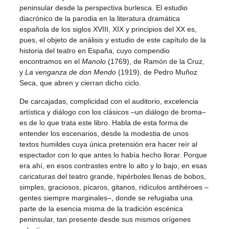
peninsular desde la perspectiva burlesca. El estudio
diacrónico de la parodia en la literatura dramática
española de los siglos XVIII, XIX y principios del XX es,
pues, el objeto de análisis y estudio de este capítulo de la
historia del teatro en España, cuyo compendio
encontramos en el
Manolo
(1769), de Ramón de la Cruz,
y
La venganza de don Mendo
(1919), de Pedro Muñoz
Seca, que abren y cierran dicho ciclo.
De carcajadas, complicidad con el auditorio, excelencia
artística y diálogo con los clásicos –un diálogo de broma–
es de lo que trata este libro. Habla de esta forma de
entender los escenarios, desde la modestia de unos
textos humildes cuya única pretensión era hacer reír al
espectador con lo que antes lo había hecho llorar. Porque
era ahí, en esos contrastes entre lo alto y lo bajo, en esas
caricaturas del teatro grande, hipérboles llenas de bobos,
simples, graciosos, pícaros, gitanos, ridículos antihéroes –
gentes siempre marginales–, donde se refugiaba una
parte de la esencia misma de la tradición escénica
peninsular, tan presente desde sus mismos orígenes