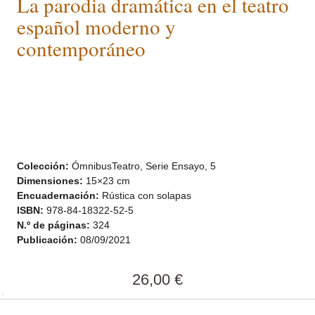
La parodia dramática en el teatro
español moderno y
contemporáneo
Colección:
ÓmnibusTeatro, Serie Ensayo, 5
Dimensiones:
15×23 cm
Encuadernación:
Rústica con solapas
ISBN:
978-84-18322-52-5
N.º de páginas:
324
Publicación:
08/09/2021
26,00
€