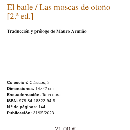
El baile / Las moscas de otoño
[2.ª ed.]
Traducción y prólogo de Mauro Armiño
Colección:
Clásicos, 3
Dimensiones:
14×22 cm
Encuadernación:
Tapa dura
ISBN:
978-84-18322-94-5
N.º de páginas:
144
Publicación:
31/05/2023
21,00
€